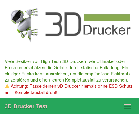
Skip
to
main
content
Viele Besitzer von High-Tech-3D-Druckern wie Ultimaker oder
Prusa unterschätzen die Gefahr durch statische Entladung. Ein
einziger Funke kann ausreichen, um die empfindliche Elektronik
zu zerstören und einen teuren Komplettausfall zu verursachen.
Achtung: Fasse deinen 3D-Drucker niemals ohne ESD-Schutz
an – Komplettausfall droht!
3D Drucker Test
Toggl
navig