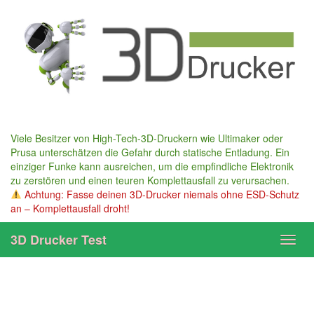
Skip
to
main
content
Viele Besitzer von High-Tech-3D-Druckern wie Ultimaker oder
Prusa unterschätzen die Gefahr durch statische Entladung. Ein
einziger Funke kann ausreichen, um die empfindliche Elektronik
zu zerstören und einen teuren Komplettausfall zu verursachen.
Achtung: Fasse deinen 3D-Drucker niemals ohne ESD-Schutz
an – Komplettausfall droht!
3D Drucker Test
Toggl
navig