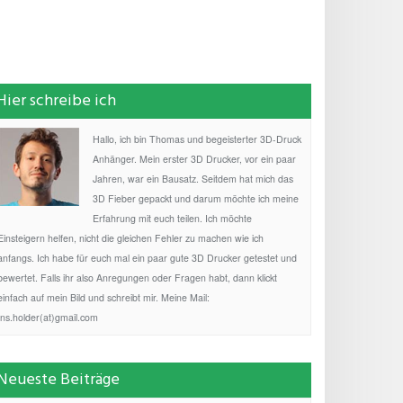
Hier schreibe ich
Hallo, ich bin Thomas und begeisterter 3D-Druck
Anhänger. Mein erster 3D Drucker, vor ein paar
Jahren, war ein Bausatz. Seitdem hat mich das
3D Fieber gepackt und darum möchte ich meine
Erfahrung mit euch teilen. Ich möchte
Einsteigern helfen, nicht die gleichen Fehler zu machen wie ich
anfangs. Ich habe für euch mal ein paar gute 3D Drucker getestet und
bewertet. Falls ihr also Anregungen oder Fragen habt, dann klickt
einfach auf mein Bild und schreibt mir. Meine Mail:
fns.holder(at)gmail.com
Neueste Beiträge