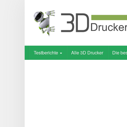
Skip
to
main
content
Testberichte
Alle 3D Drucker
Die be