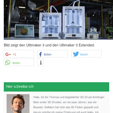
Bild zeigt den Ultimaker 3 und den Ultimaker 3 Extended.
+1
teilen
tweet
teilen
Hier schreibe ich
Hallo, ich bin Thomas und begeisterter 3D-Druck Anhänger.
Mein erster 3D Drucker, vor ein paar Jahren, war ein
Bausatz. Seitdem hat mich das 3D Fieber gepackt und
darum möchte ich meine Erfahrung mit euch teilen. Ich