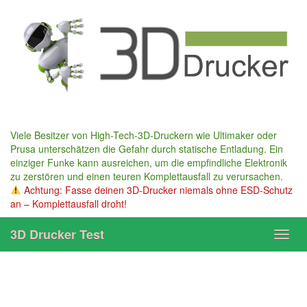
Skip
to
main
content
Viele Besitzer von High-Tech-3D-Druckern wie Ultimaker oder
Prusa unterschätzen die Gefahr durch statische Entladung. Ein
einziger Funke kann ausreichen, um die empfindliche Elektronik
zu zerstören und einen teuren Komplettausfall zu verursachen.
Achtung: Fasse deinen 3D-Drucker niemals ohne ESD-Schutz
an – Komplettausfall droht!
3D Drucker Test
Toggl
navig