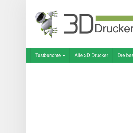
Skip
to
main
content
Testberichte
Alle 3D Drucker
Die be