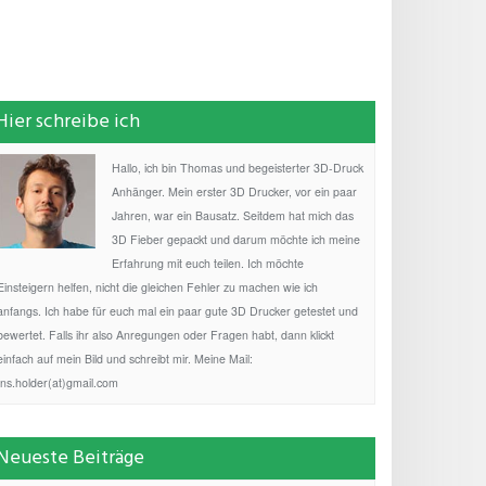
Hier schreibe ich
Hallo, ich bin Thomas und begeisterter 3D-Druck
Anhänger. Mein erster 3D Drucker, vor ein paar
Jahren, war ein Bausatz. Seitdem hat mich das
3D Fieber gepackt und darum möchte ich meine
Erfahrung mit euch teilen. Ich möchte
Einsteigern helfen, nicht die gleichen Fehler zu machen wie ich
anfangs. Ich habe für euch mal ein paar gute 3D Drucker getestet und
bewertet. Falls ihr also Anregungen oder Fragen habt, dann klickt
einfach auf mein Bild und schreibt mir. Meine Mail:
fns.holder(at)gmail.com
Neueste Beiträge