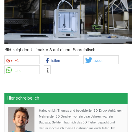
Bild zeigt den Ultimaker 3 auf einem Schreibtisch
+1
teilen
tweet
teilen
Hier schreibe ich
Hallo, ich bin Thomas und begeisterter 3D-Druck Anhänger.
Mein erster 3D Drucker, vor ein paar Jahren, war ein
Bausatz. Seitdem hat mich das 3D Fieber gepackt und
darum möchte ich meine Erfahrung mit euch teilen. Ich