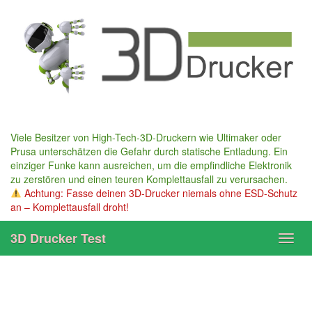
Skip
to
main
content
Viele Besitzer von High-Tech-3D-Druckern wie Ultimaker oder
Prusa unterschätzen die Gefahr durch statische Entladung. Ein
einziger Funke kann ausreichen, um die empfindliche Elektronik
zu zerstören und einen teuren Komplettausfall zu verursachen.
Achtung: Fasse deinen 3D-Drucker niemals ohne ESD-Schutz
an – Komplettausfall droht!
3D Drucker Test
Toggl
navig