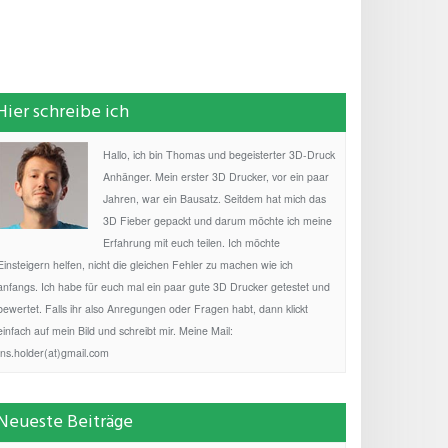
Hier schreibe ich
Hallo, ich bin Thomas und begeisterter 3D-Druck
Anhänger. Mein erster 3D Drucker, vor ein paar
Jahren, war ein Bausatz. Seitdem hat mich das
3D Fieber gepackt und darum möchte ich meine
Erfahrung mit euch teilen. Ich möchte
Einsteigern helfen, nicht die gleichen Fehler zu machen wie ich
anfangs. Ich habe für euch mal ein paar gute 3D Drucker getestet und
bewertet. Falls ihr also Anregungen oder Fragen habt, dann klickt
einfach auf mein Bild und schreibt mir. Meine Mail:
fns.holder(at)gmail.com
Neueste Beiträge