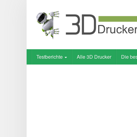
Skip
to
main
content
Testberichte
Alle 3D Drucker
Die be