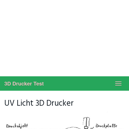
3D Drucker Test
Toggl
navig
UV Licht 3D Drucker