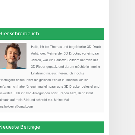
Hier schreibe ich
Hallo, ich bin Thomas und begeisterter 3D-Druck
Anhänger. Mein erster 3D Drucker, vor ein paar
Jahren, war ein Bausatz. Seitdem hat mich das
3D Fieber gepackt und darum möchte ich meine
Erfahrung mit euch teilen. Ich möchte
Einsteigern helfen, nicht die gleichen Fehler zu machen wie ich
anfangs. Ich habe für euch mal ein paar gute 3D Drucker getestet und
bewertet. Falls ihr also Anregungen oder Fragen habt, dann klickt
einfach auf mein Bild und schreibt mir. Meine Mail:
fns.holder(at)gmail.com
Neueste Beiträge