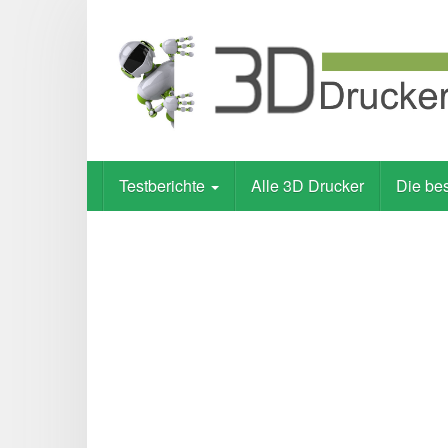
Skip
to
main
content
Testberichte
Alle 3D Drucker
Die be