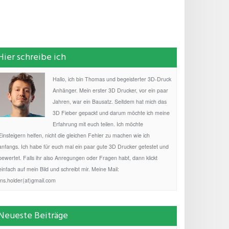
Hier schreibe ich
Hallo, ich bin Thomas und begeisterter 3D-Druck
Anhänger. Mein erster 3D Drucker, vor ein paar
Jahren, war ein Bausatz. Seitdem hat mich das
3D Fieber gepackt und darum möchte ich meine
Erfahrung mit euch teilen. Ich möchte
Einsteigern helfen, nicht die gleichen Fehler zu machen wie ich
anfangs. Ich habe für euch mal ein paar gute 3D Drucker getestet und
bewertet. Falls ihr also Anregungen oder Fragen habt, dann klickt
einfach auf mein Bild und schreibt mir. Meine Mail:
fns.holder(at)gmail.com
Neueste Beiträge