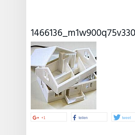
1466136_m1w900q75v330
+1
teilen
tweet