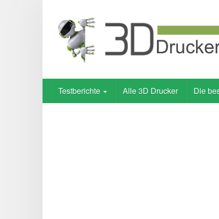
Skip
to
main
content
Testberichte
Alle 3D Drucker
Die be