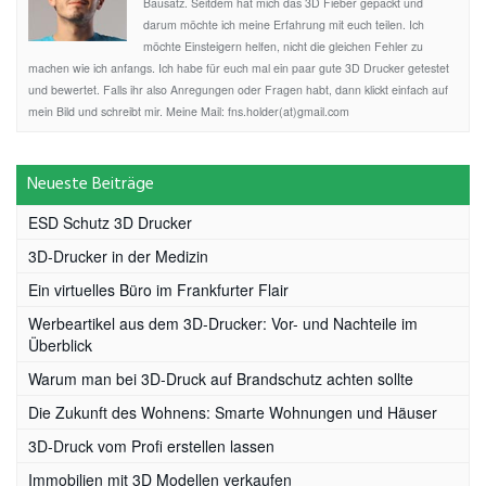
Bausatz. Seitdem hat mich das 3D Fieber gepackt und
darum möchte ich meine Erfahrung mit euch teilen. Ich
möchte Einsteigern helfen, nicht die gleichen Fehler zu
machen wie ich anfangs. Ich habe für euch mal ein paar gute 3D Drucker getestet
und bewertet. Falls ihr also Anregungen oder Fragen habt, dann klickt einfach auf
mein Bild und schreibt mir. Meine Mail: fns.holder(at)gmail.com
Neueste Beiträge
ESD Schutz 3D Drucker
3D-Drucker in der Medizin
Ein virtuelles Büro im Frankfurter Flair
Werbeartikel aus dem 3D-Drucker: Vor- und Nachteile im
Überblick
Warum man bei 3D-Druck auf Brandschutz achten sollte
Die Zukunft des Wohnens: Smarte Wohnungen und Häuser
3D-Druck vom Profi erstellen lassen
Immobilien mit 3D Modellen verkaufen