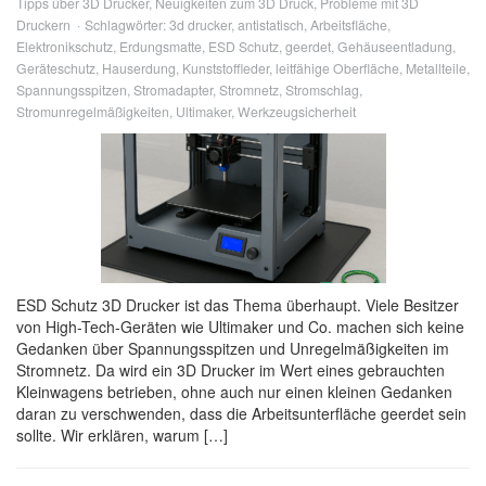
Tipps über 3D Drucker
,
Neuigkeiten zum 3D Druck
,
Probleme mit 3D
Druckern
Schlagwörter:
3d drucker
,
antistatisch
,
Arbeitsfläche
,
Elektronikschutz
,
Erdungsmatte
,
ESD Schutz
,
geerdet
,
Gehäuseentladung
,
Geräteschutz
,
Hauserdung
,
Kunststoffleder
,
leitfähige Oberfläche
,
Metallteile
,
Spannungsspitzen
,
Stromadapter
,
Stromnetz
,
Stromschlag
,
Stromunregelmäßigkeiten
,
Ultimaker
,
Werkzeugsicherheit
ESD Schutz 3D Drucker ist das Thema überhaupt. Viele Besitzer
von High-Tech-Geräten wie Ultimaker und Co. machen sich keine
Gedanken über Spannungsspitzen und Unregelmäßigkeiten im
Stromnetz. Da wird ein 3D Drucker im Wert eines gebrauchten
Kleinwagens betrieben, ohne auch nur einen kleinen Gedanken
daran zu verschwenden, dass die Arbeitsunterfläche geerdet sein
sollte. Wir erklären, warum […]