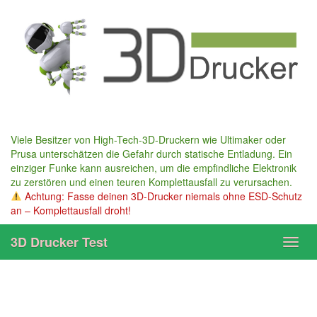
Skip
to
main
content
Viele Besitzer von High-Tech-3D-Druckern wie Ultimaker oder
Prusa unterschätzen die Gefahr durch statische Entladung. Ein
einziger Funke kann ausreichen, um die empfindliche Elektronik
zu zerstören und einen teuren Komplettausfall zu verursachen.
Achtung: Fasse deinen 3D-Drucker niemals ohne ESD-Schutz
an – Komplettausfall droht!
3D Drucker Test
Toggl
navig