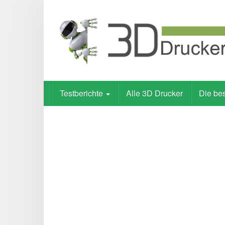
Skip
to
main
content
Testberichte
Alle 3D Drucker
Die be