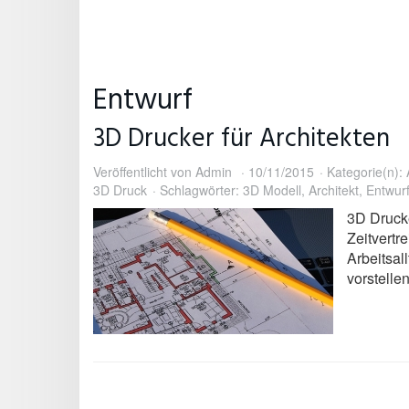
Entwurf
3D Drucker für Architekten
Veröffentlicht von
Admin
10/11/2015
Kategorie(n):
3D Druck
Schlagwörter:
3D Modell
,
Architekt
,
Entwur
3D Drucke
Zeitvertr
Arbeitsal
vorstelle