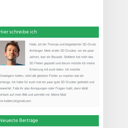
Hier schreibe ich
Hallo, ich bin Thomas und begeisterter 3D-Druck
Anhänger. Mein erster 3D Drucker, vor ein paar
Jahren, war ein Bausatz. Seitdem hat mich das
3D Fieber gepackt und darum möchte ich meine
Erfahrung mit euch teilen. Ich möchte
Einsteigern helfen, nicht die gleichen Fehler zu machen wie ich
anfangs. Ich habe für euch mal ein paar gute 3D Drucker getestet und
bewertet. Falls ihr also Anregungen oder Fragen habt, dann klickt
einfach auf mein Bild und schreibt mir. Meine Mail:
fns.holder(at)gmail.com
Neueste Beiträge