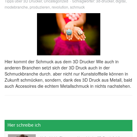
Tipps über 3D Drucker
,
Uncategorized
Schlagwörter:
3d-drucker
,
digital
,
modebranche
,
produzieren
,
revolution
,
schmuck
Hier kommt der Schmuck aus dem 3D Drucker Wie auch in
anderen Branchen setzt sich der 3D Druck auch in der
Schmuckbranche durch. aber nicht nur Kunststoffteile können in
Zukunft schmücken, sondern, dank des 3D Druck aus Metall, bald
auch Accesoires die echtem Metallschmuck in nichts nachstehen.
Hier schreibe ich