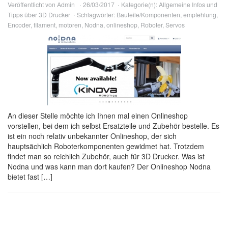
Veröffentlicht von
Admin
26/03/2017
Kategorie(n):
Allgemeine Infos und
Tipps über 3D Drucker
Schlagwörter:
Bauteile/Komponenten
,
empfehlung
,
Encoder
,
filament
,
motoren
,
Nodna
,
onlineshop
,
Roboter
,
Servos
An dieser Stelle möchte ich Ihnen mal einen Onlineshop
vorstellen, bei dem ich selbst Ersatzteile und Zubehör bestelle. Es
ist ein noch relativ unbekannter Onlineshop, der sich
hauptsächlich Roboterkomponenten gewidmet hat. Trotzdem
findet man so reichlich Zubehör, auch für 3D Drucker. Was ist
Nodna und was kann man dort kaufen? Der Onlineshop Nodna
bietet fast […]