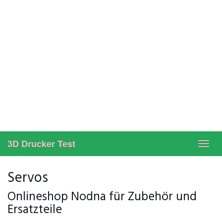
3D Drucker Test
Toggl
navig
Servos
Onlineshop Nodna für Zubehör und
Ersatzteile