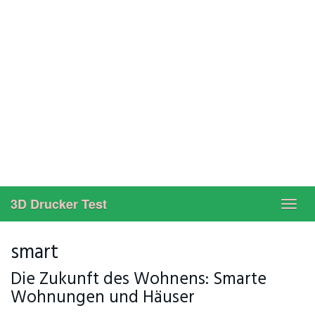
3D Drucker Test
Toggl
navig
smart
Die Zukunft des Wohnens: Smarte
Wohnungen und Häuser