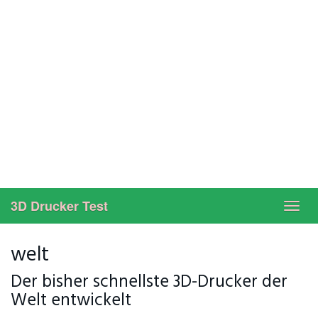
3D Drucker Test
Toggl
navig
welt
Der bisher schnellste 3D-Drucker der
Welt entwickelt