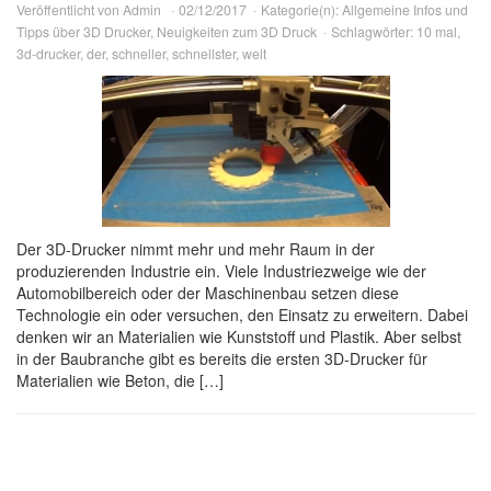
Veröffentlicht von
Admin
02/12/2017
Kategorie(n):
Allgemeine Infos und
Tipps über 3D Drucker
,
Neuigkeiten zum 3D Druck
Schlagwörter:
10 mal
,
3d-drucker
,
der
,
schneller
,
schnellster
,
welt
Der 3D-Drucker nimmt mehr und mehr Raum in der
produzierenden Industrie ein. Viele Industriezweige wie der
Automobilbereich oder der Maschinenbau setzen diese
Technologie ein oder versuchen, den Einsatz zu erweitern. Dabei
denken wir an Materialien wie Kunststoff und Plastik. Aber selbst
in der Baubranche gibt es bereits die ersten 3D-Drucker für
Materialien wie Beton, die […]