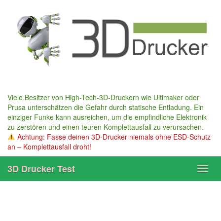
Skip
to
main
content
Viele Besitzer von High-Tech-3D-Druckern wie Ultimaker oder
Prusa unterschätzen die Gefahr durch statische Entladung. Ein
einziger Funke kann ausreichen, um die empfindliche Elektronik
zu zerstören und einen teuren Komplettausfall zu verursachen.
Achtung: Fasse deinen 3D-Drucker niemals ohne ESD-Schutz
an – Komplettausfall droht!
3D Drucker Test
Toggl
navig