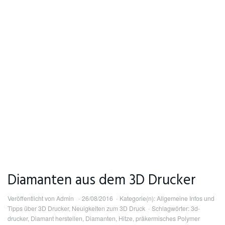
Diamanten aus dem 3D Drucker
Veröffentlicht von
Admin
26/08/2016
Kategorie(n):
Allgemeine Infos und
Tipps über 3D Drucker
,
Neuigkeiten zum 3D Druck
Schlagwörter:
3d-
drucker
,
Diamant herstellen
,
Diamanten
,
Hitze
,
präkermisches Polymer