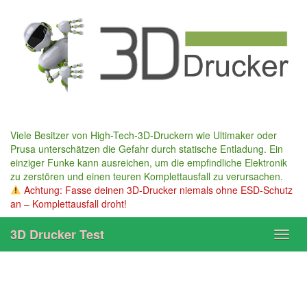
Skip
to
main
content
Viele Besitzer von High-Tech-3D-Druckern wie Ultimaker oder
Prusa unterschätzen die Gefahr durch statische Entladung. Ein
einziger Funke kann ausreichen, um die empfindliche Elektronik
zu zerstören und einen teuren Komplettausfall zu verursachen.
Achtung: Fasse deinen 3D-Drucker niemals ohne ESD-Schutz
an – Komplettausfall droht!
3D Drucker Test
Toggl
navig