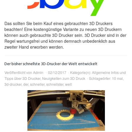
Das sollten Sie beim Kauf eines gebrauchten 3D Druckers
beachten! Eine kostengünstige Variante zu neuen 3D Druckern
können auch gebrauchte 3D Drucker sein. 3D Drucker sind in der
Regel wartungsfrei und können demnach unbedenklich aus
zweiter Hand erworben werden.
Der bisher schnellste 3D-Drucker der Welt entwickelt
Veröffentlicht von
Admin
02/12/2017
Kategorie(n):
Allgemeine Infos und
Tipps über 3D Drucker
,
Neuigkeiten zum 3D Druck
Schlagwörter:
10 mal
,
3d-drucker
,
der
,
schneller
,
schnellster
,
welt