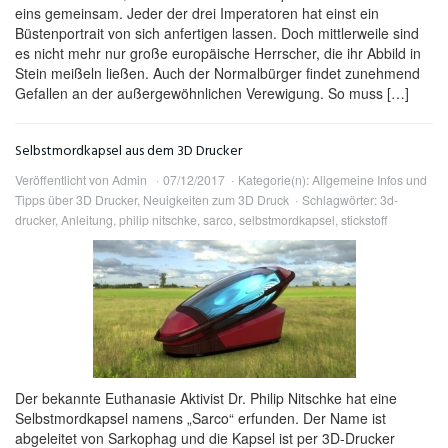
eins gemeinsam. Jeder der drei Imperatoren hat einst ein
Büstenportrait von sich anfertigen lassen. Doch mittlerweile sind
es nicht mehr nur große europäische Herrscher, die ihr Abbild in
Stein meißeln ließen. Auch der Normalbürger findet zunehmend
Gefallen an der außergewöhnlichen Verewigung. So muss […]
Selbstmordkapsel aus dem 3D Drucker
Veröffentlicht von
Admin
07/12/2017
Kategorie(n):
Allgemeine Infos und
Tipps über 3D Drucker
,
Neuigkeiten zum 3D Druck
Schlagwörter:
3d-
drucker
,
Anleitung
,
philip nitschke
,
sarco
,
selbstmordkapsel
,
stickstoff
Der bekannte Euthanasie Aktivist Dr. Philip Nitschke hat eine
Selbstmordkapsel namens „Sarco“ erfunden. Der Name ist
abgeleitet von Sarkophag und die Kapsel ist per 3D-Drucker