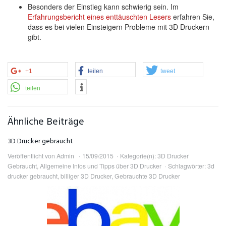
Besonders der Einstieg kann schwierig sein. Im
Erfahrungsbericht eines enttäuschten Lesers
erfahren Sie,
dass es bei vielen Einsteigern Probleme mit 3D Druckern
gibt.
+1
teilen
tweet
teilen
Ähnliche Beiträge
3D Drucker gebraucht
Veröffentlicht von
Admin
15/09/2015
Kategorie(n):
3D Drucker
Gebraucht
,
Allgemeine Infos und Tipps über 3D Drucker
Schlagwörter:
3d
drucker gebraucht
,
billiger 3D Drucker
,
Gebrauchte 3D Drucker