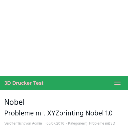
3D Drucker Test
Toggl
navig
Nobel
Probleme mit XYZprinting Nobel 1.0
Veröffentlicht von
Admin
05/07/2016
Kategorie(n):
Probleme mit 3D