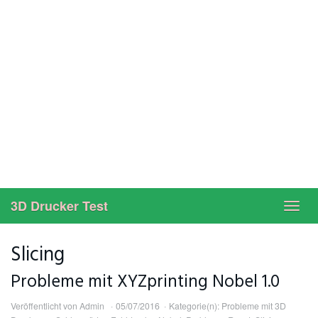
3D Drucker Test
Toggl
navig
Slicing
Probleme mit XYZprinting Nobel 1.0
Veröffentlicht von
Admin
05/07/2016
Kategorie(n):
Probleme mit 3D