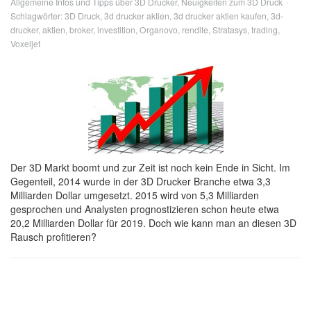
Allgemeine Infos und Tipps über 3D Drucker
,
Neuigkeiten zum 3D Druck
Schlagwörter:
3D Druck
,
3d drucker aktien
,
3d drucker aktien kaufen
,
3d-
drucker
,
aktien
,
broker
,
investition
,
Organovo
,
rendite
,
Stratasys
,
trading
,
Voxeljet
Der 3D Markt boomt und zur Zeit ist noch kein Ende in Sicht. Im
Gegenteil, 2014 wurde in der 3D Drucker Branche etwa 3,3
Milliarden Dollar umgesetzt. 2015 wird von 5,3 Milliarden
gesprochen und Analysten prognostizieren schon heute etwa
20,2 Milliarden Dollar für 2019. Doch wie kann man an diesen 3D
Rausch profitieren?