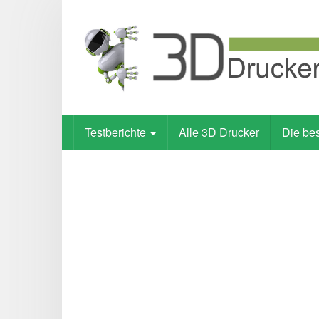
Skip
to
main
content
Testberichte
Alle 3D Drucker
Die be