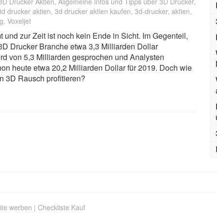
3D Drucker Aktien
,
Allgemeine Infos und Tipps über 3D Drucker
,
3d drucker aktien
,
3d drucker aktien kaufen
,
3d-drucker
,
aktien
,
ng
,
Voxeljet
und zur Zeit ist noch kein Ende in Sicht. Im Gegenteil,
3D Drucker Branche etwa 3,3 Milliarden Dollar
rd von 5,3 Milliarden gesprochen und Analysten
hon heute etwa 20,2 Milliarden Dollar für 2019. Doch wie
n 3D Rausch profitieren?
ite werben
|
Checkliste Kauf