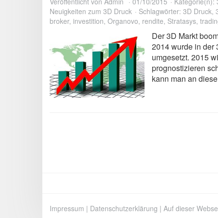
Veröffentlicht von
Admin
01/10/2015
Kategorie(n):
Neuigkeiten zum 3D Druck
Schlagwörter:
3D Druck
,
broker
,
investition
,
Organovo
,
rendite
,
Stratasys
,
tradi
Der 3D Markt boomt 
2014 wurde in der 
umgesetzt. 2015 wi
prognostizieren sc
kann man an diese
Impressum
|
Datenschutzerklärung
|
Auf dieser Webse