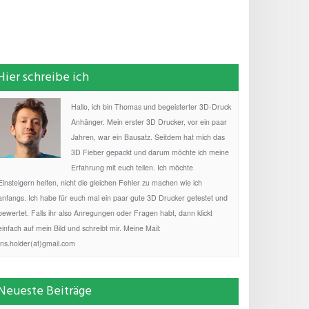
Hier schreibe ich
Hallo, ich bin Thomas und begeisterter 3D-Druck
Anhänger. Mein erster 3D Drucker, vor ein paar
Jahren, war ein Bausatz. Seitdem hat mich das
3D Fieber gepackt und darum möchte ich meine
Erfahrung mit euch teilen. Ich möchte
Einsteigern helfen, nicht die gleichen Fehler zu machen wie ich
anfangs. Ich habe für euch mal ein paar gute 3D Drucker getestet und
bewertet. Falls ihr also Anregungen oder Fragen habt, dann klickt
einfach auf mein Bild und schreibt mir. Meine Mail:
fns.holder(at)gmail.com
Neueste Beiträge