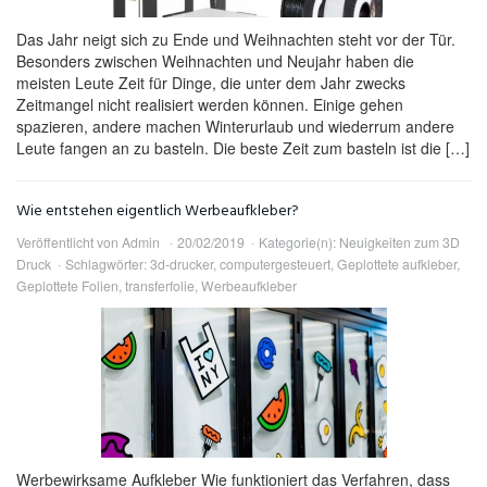
Das Jahr neigt sich zu Ende und Weihnachten steht vor der Tür.
Besonders zwischen Weihnachten und Neujahr haben die
meisten Leute Zeit für Dinge, die unter dem Jahr zwecks
Zeitmangel nicht realisiert werden können. Einige gehen
spazieren, andere machen Winterurlaub und wiederrum andere
Leute fangen an zu basteln. Die beste Zeit zum basteln ist die […]
Wie entstehen eigentlich Werbeaufkleber?
Veröffentlicht von
Admin
20/02/2019
Kategorie(n):
Neuigkeiten zum 3D
Druck
Schlagwörter:
3d-drucker
,
computergesteuert
,
Geplottete aufkleber
,
Geplottete Folien
,
transferfolie
,
Werbeaufkleber
Werbewirksame Aufkleber Wie funktioniert das Verfahren, dass