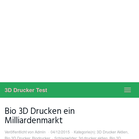
3D Drucker Test
Toggl
navig
Bio 3D Drucken ein
Milliardenmarkt
Veröffentlicht von
Admin
04/12/2015
Kategorie(n):
3D Drucker Aktien
,
Bio 3D Drucker
,
Biodrucker
Schlagwörter:
3d drucker aktien
,
Bio 3D