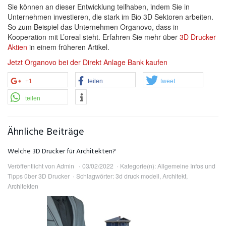
Sie können an dieser Entwicklung teilhaben, indem Sie in
Unternehmen investieren, die stark im Bio 3D Sektoren arbeiten.
So zum Beispiel das Unternehmen Organovo, dass in
Kooperation mit L’oreal steht. Erfahren Sie mehr über
3D Drucker
Aktien
in einem früheren Artikel.
Jetzt Organovo bei der Direkt Anlage Bank kaufen
+1
teilen
tweet
teilen
Ähnliche Beiträge
Welche 3D Drucker für Architekten?
Veröffentlicht von
Admin
03/02/2022
Kategorie(n):
Allgemeine Infos und
Tipps über 3D Drucker
Schlagwörter:
3d druck modell
,
Architekt
,
Architekten