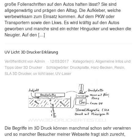
große Folienschriften auf den Autos haften lässt? Sie sind
allgegenwärtig und prägen den Alltag. Die Aufkleber, welche
werbewirksam zum Einsatz kommen. Auf dem PKW oder
Transportern sowie den Lkws. Es wird kräftig auf den Autos
geworben und manche sind ein echter Hingucker und wecken die
Neugier. Auf den […]
UV Licht 3D Drucker Erklärung
Veröffentlicht von
Admin
12/03/2017
Kategorie(n):
Allgemeine Infos und
Tipps über 3D Drucker
Schlagwörter:
Druckplatte
,
Harz-Becken
,
Resin
,
SLA 3D Drucker
,
uv licht laser
,
UV-Laser
Die Begriffe im 3D Druck können manchmal schon sehr verwirren
und so mancher Besucher meiner Webseite fragt sich zurecht,