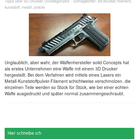
Tipps über 3D Drucker
,
Uncategorized
Schlagwörter:
3d-drucker
,
filament
,
kunsstoff
,
metall
,
pistole
Unglaublich, aber wahr, der Waffenhersteller solid Concepts hat
als erstes Unternehmen eine Waffe mit einem 3D Drucker
hergestellt. Bei dem Verfahren wird mittels eines Lasers ein
Metall-Kunststoffpulver-Filament schichtweise verschmolzen. die
einzelnen Teile werden so Stück für Stück, wie bei einer echten
Waffe ausgedruckt und später normal zusammengeschraubt.
Hier schreibe ich