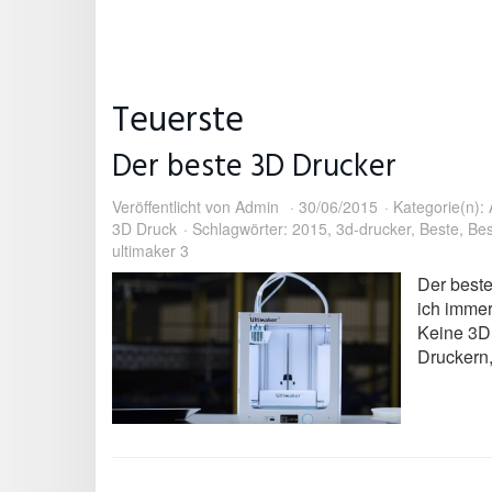
Teuerste
Der beste 3D Drucker
Veröffentlicht von
Admin
30/06/2015
Kategorie(n):
3D Druck
Schlagwörter:
2015
,
3d-drucker
,
Beste
,
Bes
ultimaker 3
Der beste
ich immer
Keine 3D 
Druckern,