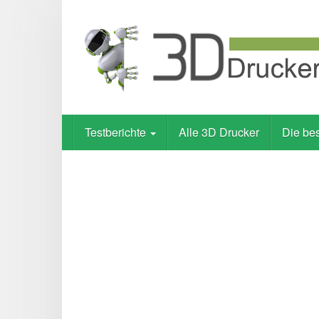
Skip
to
main
content
Testberichte
Alle 3D Drucker
Die be