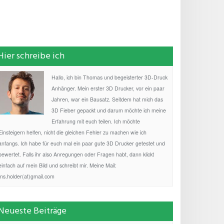
Hier schreibe ich
Hallo, ich bin Thomas und begeisterter 3D-Druck
Anhänger. Mein erster 3D Drucker, vor ein paar
Jahren, war ein Bausatz. Seitdem hat mich das
3D Fieber gepackt und darum möchte ich meine
Erfahrung mit euch teilen. Ich möchte
Einsteigern helfen, nicht die gleichen Fehler zu machen wie ich
anfangs. Ich habe für euch mal ein paar gute 3D Drucker getestet und
bewertet. Falls ihr also Anregungen oder Fragen habt, dann klickt
einfach auf mein Bild und schreibt mir. Meine Mail:
fns.holder(at)gmail.com
Neueste Beiträge