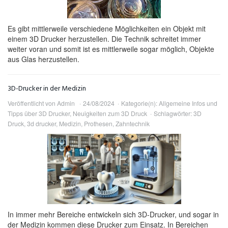
Es gibt mittlerweile verschiedene Möglichkeiten ein Objekt mit
einem 3D Drucker herzustellen. Die Technik schreitet immer
weiter voran und somit ist es mittlerweile sogar möglich, Objekte
aus Glas herzustellen.
3D-Drucker in der Medizin
Veröffentlicht von
Admin
24/08/2024
Kategorie(n):
Allgemeine Infos und
Tipps über 3D Drucker
,
Neuigkeiten zum 3D Druck
Schlagwörter:
3D
Druck
,
3d drucker
,
Medizin
,
Prothesen
,
Zahntechnik
In immer mehr Bereiche entwickeln sich 3D-Drucker, und sogar in
der Medizin kommen diese Drucker zum Einsatz. In Bereichen