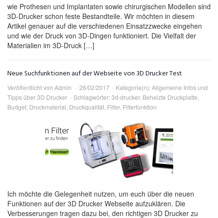
wie Prothesen und Implantaten sowie chirurgischen Modellen sind
3D-Drucker schon feste Bestandteile. Wir möchten in diesem
Artikel genauer auf die verschiedenen Einsatzzwecke eingehen
und wie der Druck von 3D-Dingen funktioniert. Die Vielfalt der
Materialien im 3D-Druck […]
Neue Suchfunktionen auf der Webseite von 3D Drucker Test
Veröffentlicht von
Admin
26/02/2017
Kategorie(n):
Allgemeine Infos und
Tipps über 3D Drucker
Schlagwörter:
3d-drucker
,
Beheizte Druckplatte
,
Budget
,
Druckmaterial
,
Druckqualität
,
Filter
,
Filterfunktion
Ich möchte die Gelegenheit nutzen, um euch über die neuen
Funktionen auf der 3D Drucker Webseite aufzuklären. Die
Verbesserungen tragen dazu bei, den richtigen 3D Drucker zu