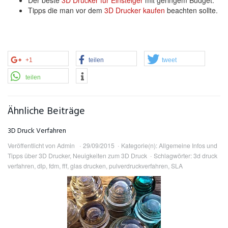
Tipps die man vor dem
3D Drucker kaufen
beachten sollte.
+1
teilen
tweet
teilen
Ähnliche Beiträge
3D Druck Verfahren
Veröffentlicht von
Admin
29/09/2015
Kategorie(n):
Allgemeine Infos und
Tipps über 3D Drucker
,
Neuigkeiten zum 3D Druck
Schlagwörter:
3d druck
verfahren
,
dlp
,
fdm
,
fff
,
glas drucken
,
pulverdruckverfahren
,
SLA