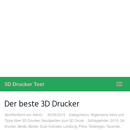
3D Drucker Test
Toggl
navig
Der beste 3D Drucker
Veröffentlicht von
Admin
30/06/2015
Kategorie(n):
Allgemeine Infos und
Tipps über 3D Drucker
,
Neuigkeiten zum 3D Druck
Schlagwörter:
2015
,
3d-
drucker
,
Beste
,
Bester
,
Dual Extruder
,
Leistung
,
Preis
,
Testsieger
,
Teuerste
,