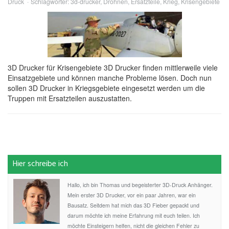
Druck
Schlagwörter:
3d-drucker
,
Drohnen
,
Ersatzteile
,
Krieg
,
Krisengebiete
3D Drucker für Krisengebiete 3D Drucker finden mittlerweile viele
Einsatzgebiete und können manche Probleme lösen. Doch nun
sollen 3D Drucker in Kriegsgebiete eingesetzt werden um die
Truppen mit Ersatzteilen auszustatten.
Hier schreibe ich
Hallo, ich bin Thomas und begeisterter 3D-Druck Anhänger.
Mein erster 3D Drucker, vor ein paar Jahren, war ein
Bausatz. Seitdem hat mich das 3D Fieber gepackt und
darum möchte ich meine Erfahrung mit euch teilen. Ich
möchte Einsteigern helfen, nicht die gleichen Fehler zu