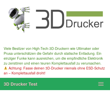
Skip
to
main
content
Viele Besitzer von High-Tech-3D-Druckern wie Ultimaker oder
Prusa unterschätzen die Gefahr durch statische Entladung. Ein
einziger Funke kann ausreichen, um die empfindliche Elektronik
zu zerstören und einen teuren Komplettausfall zu verursachen.
Achtung: Fasse deinen 3D-Drucker niemals ohne ESD-Schutz
an – Komplettausfall droht!
3D Drucker Test
Toggl
navig