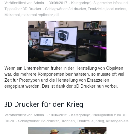
Veröffentlicht von
Admin
30/08/2017
Kategorie(n):
Allgemeine Infos und
Tipps über 3D Drucker
Schlagwörter:
3d-drucker
,
Ersatzteile
,
local motors
,
Makerbot
,
makerbot replicator
,
olli
Wenn ein Unternehmen früher in der Herstellung von Objekten
war, die mehrere Komponenten beinhalteten, so musste oft viel
Zeit für Prototypen und die Herstellung von Ersatzteilen
eingeplant werden. Das ist dank der 3D Drucker nun vorbei.
3D Drucker für den Krieg
Veröffentlicht von
Admin
18/06/2015
Kategorie(n):
Neuigkeiten zum 3D
Druck
Schlagwörter:
3d-drucker
,
Drohnen
,
Ersatzteile
,
Krieg
,
Krisengebiete