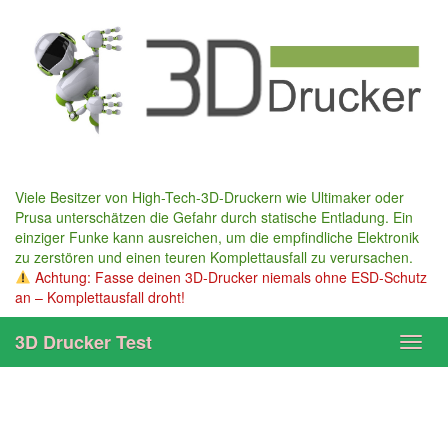
Skip
to
main
content
Viele Besitzer von High-Tech-3D-Druckern wie Ultimaker oder
Prusa unterschätzen die Gefahr durch statische Entladung. Ein
einziger Funke kann ausreichen, um die empfindliche Elektronik
zu zerstören und einen teuren Komplettausfall zu verursachen.
Achtung: Fasse deinen 3D-Drucker niemals ohne ESD-Schutz
an – Komplettausfall droht!
3D Drucker Test
Toggl
navig