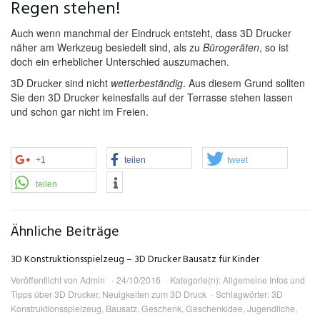
Regen stehen!
Auch wenn manchmal der Eindruck entsteht, dass 3D Drucker
näher am Werkzeug besiedelt sind, als zu
Bürogeräten
, so ist
doch ein erheblicher Unterschied auszumachen.
3D Drucker sind nicht
wetterbeständig
. Aus diesem Grund sollten
Sie den 3D Drucker keinesfalls auf der Terrasse stehen lassen
und schon gar nicht im Freien.
+1
teilen
tweet
teilen
Ähnliche Beiträge
3D Konstruktionsspielzeug – 3D Drucker Bausatz für Kinder
Veröffentlicht von
Admin
24/10/2016
Kategorie(n):
Allgemeine Infos und
Tipps über 3D Drucker
,
Neuigkeiten zum 3D Druck
Schlagwörter:
3D
Konstruktionsspielzeug
,
Bausatz
,
Geschenk
,
Geschenkidee
,
Jugendliche
,