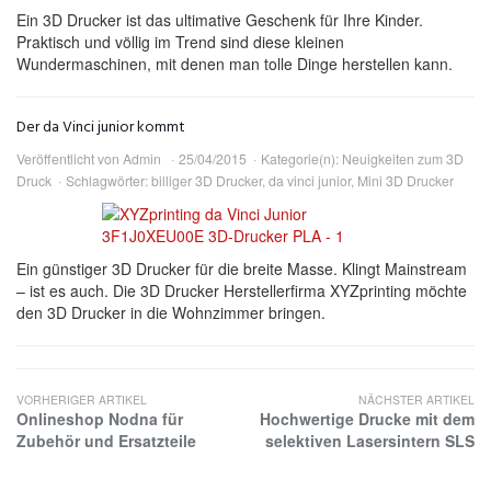
Ein 3D Drucker ist das ultimative Geschenk für Ihre Kinder.
Praktisch und völlig im Trend sind diese kleinen
Wundermaschinen, mit denen man tolle Dinge herstellen kann.
Der da Vinci junior kommt
Veröffentlicht von
Admin
25/04/2015
Kategorie(n):
Neuigkeiten zum 3D
Druck
Schlagwörter:
billiger 3D Drucker
,
da vinci junior
,
Mini 3D Drucker
Ein günstiger 3D Drucker für die breite Masse. Klingt Mainstream
– ist es auch. Die 3D Drucker Herstellerfirma XYZprinting möchte
den 3D Drucker in die Wohnzimmer bringen.
VORHERIGER ARTIKEL
NÄCHSTER ARTIKEL
Onlineshop Nodna für
Hochwertige Drucke mit dem
Zubehör und Ersatzteile
selektiven Lasersintern SLS