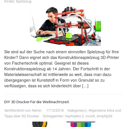
Kinder
,
Spielzeug
Sie sind auf der Suche nach einem sinnvollen Spielzeug für Ihre
Kinder? Dann eignet sich das Konstruktionsspielzeug 3D-Printer
von Fischertechnik optimal. Geeignet ist dieses
Konstruktionsspielzeug ab 14 Jahren. Der Fortschritt in der
Materialwissenschaft ist mittlerweile so weit, dass man dazu
übergegangen ist Kunststoff in Form von Granulat so zu
verflüssigen, dass es sich kinderleicht über […]
DIY 3D Drucker Für die Weihnachtszeit
Veröffentlicht von
Admin
17/12/2016
Kategorie(n):
Allgemeine Infos und
Tipps über 3D Drucker
Schlagwörter:
hephestos 2
,
innofil
,
simplify3d