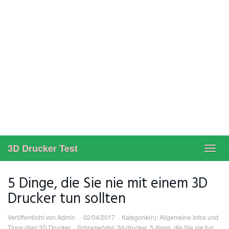
3D Drucker Test
Toggl
navig
5 Dinge, die Sie nie mit einem 3D
Drucker tun sollten
Veröffentlicht von
Admin
02/04/2017
Kategorie(n):
Allgemeine Infos und
Tipps über 3D Drucker
Schlagwörter:
3d-drucker
,
5 dinge
,
die Sie nie tun