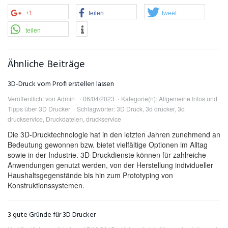
+1
teilen
tweet
teilen
Ähnliche Beiträge
3D-Druck vom Profi erstellen lassen
Veröffentlicht von
Admin
06/04/2023
Kategorie(n):
Allgemeine Infos und
Tipps über 3D Drucker
Schlagwörter:
3D Druck
,
3d drucker
,
3d
druckservice
,
Druckdateien
,
druckservice
Die 3D-Drucktechnologie hat in den letzten Jahren zunehmend an
Bedeutung gewonnen bzw. bietet vielfältige Optionen im Alltag
sowie in der Industrie. 3D-Druckdienste können für zahlreiche
Anwendungen genutzt werden, von der Herstellung individueller
Haushaltsgegenstände bis hin zum Prototyping von
Konstruktionssystemen.
3 gute Gründe für 3D Drucker