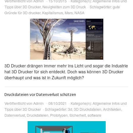
Veröffentlicht von
Admin
15/10/2015
Kategorie(n):
Allgemeine Infos und
Tipps über 3D Drucker
,
Neuigkeiten zum 3D Druck
Schlagwörter:
gute
Gründe für 3D drucker
,
Kapitalismus
,
Mars
,
NASA
3D Drucker drängen immer mehr ins Licht und sogar die Industrie
hat 3D Drucker für sich entdeckt. Doch was können 3D Drucker
überhaupt und was ist in Zukunft möglich?
Druckdateien vor Datenverlust schützen
Veröffentlicht von
Admin
08/10/2021
Kategorie(n):
Allgemeine Infos und
Tipps über 3D Drucker
Schlagwörter:
3d
,
3D Druckdateien
,
Architekten
,
Datenverlust
,
Druckdateien
,
Prototypen
,
Sicherheit
,
software