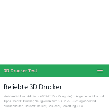
3D Drucker Test
Toggl
navig
Beliebte 3D Drucker
Veröffentlicht von
Admin
26/09/2015
Kategorie(n):
Allgemeine Infos und
Tipps über 3D Drucker
,
Neuigkeiten zum 3D Druck
Schlagwörter:
3d
drucker kaufen
,
Bausatz
,
Beliebt
,
Besucher
,
Bewertung
,
SLA